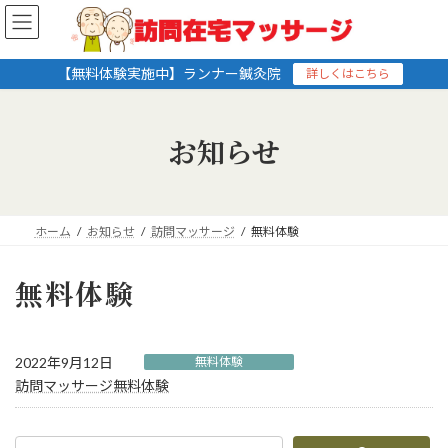
コ
ナ
ン
ビ
テ
ゲ
ン
ー
【無料体験実施中】ランナー鍼灸院
詳しくはこちら
ツ
シ
へ
ョ
ス
ン
お知らせ
キ
に
ッ
移
プ
動
ホーム
お知らせ
訪問マッサージ
無料体験
無料体験
2022年9月12日
無料体験
訪問マッサージ無料体験