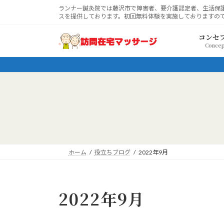
コ
ナ
ランナー鍼灸院では藤沢市で障害者、要介護認定者、生活保
スを提供しております。初回無料体験を実施しておりますの
ン
ビ
テ
ゲ
コンセ
ン
ー
Concep
ツ
シ
へ
ョ
ス
ン
キ
に
ッ
移
プ
動
ホーム
役立ちブログ
2022年9月
2022年9月