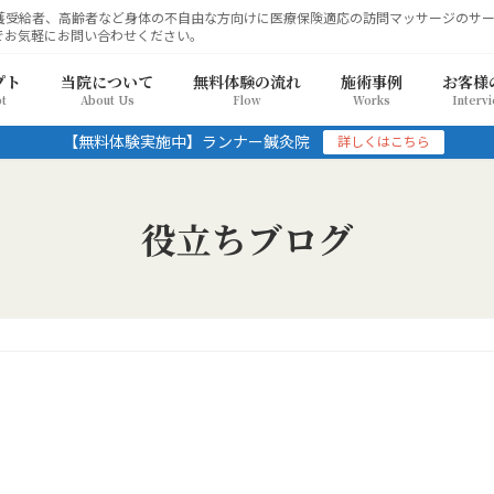
護受給者、高齢者など身体の不自由な方向けに医療保険適応の訪問マッサージのサ
でお気軽にお問い合わせください。
プト
当院について
無料体験の流れ
施術事例
お客様
t
About Us
Flow
Works
Interv
【無料体験実施中】ランナー鍼灸院
詳しくはこちら
役立ちブログ